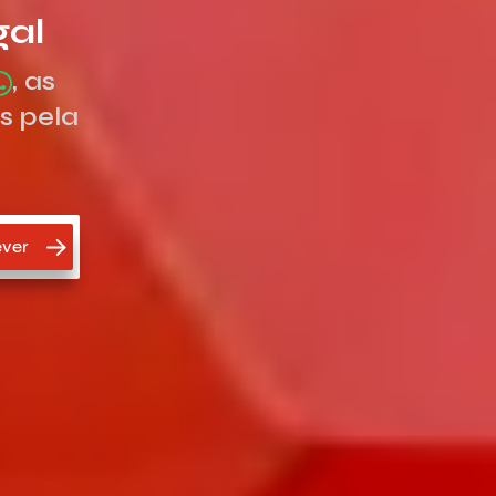
gal
, as
s pela
ver