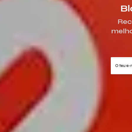
Bl
Rec
melho