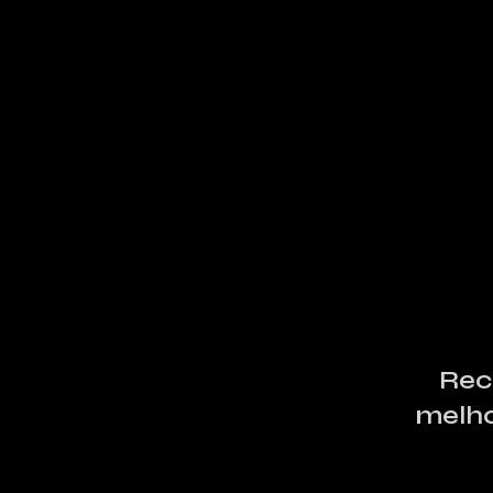
Rec
melho