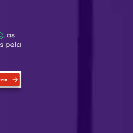
, as
s pela
ver