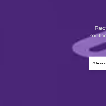
Rec
melho