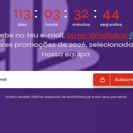
113
03
32
43
dias
horas
minutos
segundos
ebe no teu e-mail,
ou no WhatsApp
res promoções de 2026, selecionada
nossa equipa.
O teu e-mail
Subscre
Aceito receber ofertas especiais de blackfriday.pt e dos seus parceiros.