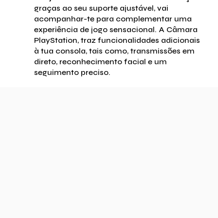
graças ao seu suporte ajustável, vai
acompanhar-te para complementar uma
experiência de jogo sensacional. A Câmara
PlayStation, traz funcionalidades adicionais
à tua consola, tais como, transmissões em
direto, reconhecimento facial e um
seguimento preciso.
Agora já sabes o que é preciso para desfrutar da
Black Friday PlayStation 2026, em Portugal. É claro
que vais encontrar todo o tipo de promoções, em
todos os comerciantes, mas também podes tirar
partido dos conselhos dos nossos peritos,
subscrevendo os nossos alertas por email.
Todos os dias, durante a
Black Week
, vais receber a
nossa seleção das melhores ofertas no gaming, na
alta tecnologia, na moda e no lazer, disponíveis na
Black Friday e na
Cyber Monday 2026 em Portugal
.
Vemo-nos segunda-feira, dia 24 de novembro!