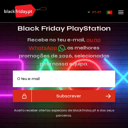
PT-PT
Black Friday PlayStation
Recebe no teu e-mail,
ou no
WhatsApp
, as melhores
promoções de 2026, selecionadas
pela nossa equipa.
O teu e-mail
Subscrever
Aceito receber ofertas especiais de blackfriday.pt e dos seus
parceiros.