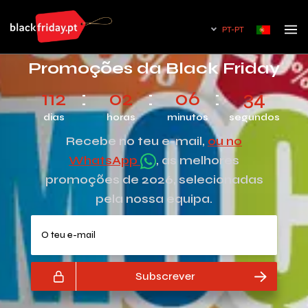
PT-PT
Promoções da Black Friday
112
02
06
33
dias
horas
minutos
segundos
Recebe no teu e-mail,
ou no
WhatsApp
, as melhores
promoções de 2026, selecionadas
pela nossa equipa.
O teu e-mail
Subscrever